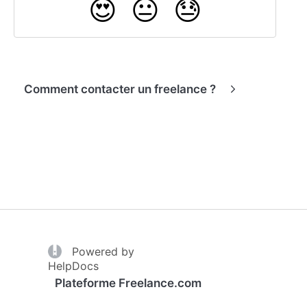
😍
😐
😓
Comment contacter un freelance ?
(opens in a new tab)
Powered by
(opens in a new tab)
HelpDocs
Plateforme Freelance.com
Accessibilité
Contact