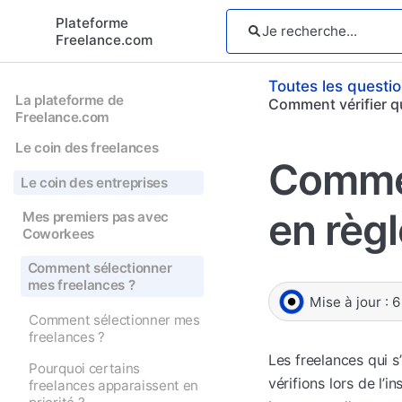
Plateforme
Freelance.com
Toutes les questi
La plateforme de
Comment vérifier que
Freelance.com
Le coin des freelances
Comment
Le coin des entreprises
en règl
Mes premiers pas avec
Coworkees
Comment sélectionner
mes freelances ?
Mise à jour :
6
Comment sélectionner mes
freelances ?
Les freelances qui s
Pourquoi certains
vérifions lors de l’i
freelances apparaissent en
priorité ?