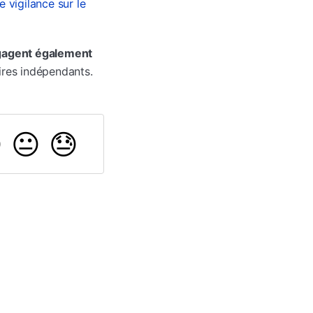
e vigilance sur le
ngagent également
aires indépendants.

😐
😓