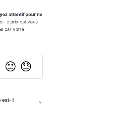
yez attentif pour ne
er le prix qui vous
és par votre

😐
😓
 est-il