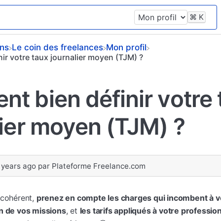
⌘
K
ons
​Le coin des freelances
​Mon profil
r votre taux journalier moyen (TJM) ?
t bien définir votre 
lier moyen (TJM) ?
 years ago
par
Plateforme Freelance.com
 cohérent,
prenez en compte les charges qui incombent à v
on de vos missions
, et
les tarifs appliqués à votre professio