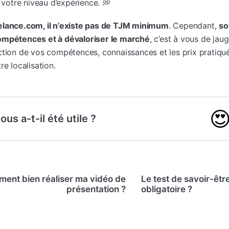
t votre niveau d’expérience. 💭
elance.com, il n’existe pas de TJM minimum
. Cependant,
so
ompétences et à dévaloriser le marché
, c’est à vous de jaug
ction de vos compétences, connaissances et les prix pratiqu
re localisation.

ous a-t-il été utile ?
ent bien réaliser ma vidéo de
Le test de savoir-être
présentation ?
obligatoire ?